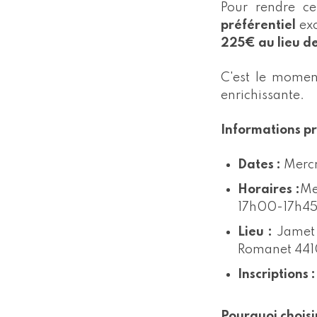
Pour rendre c
préférentiel
exc
225€ au lieu d
C'est le moment
enrichissante.
Informations pr
Dates :
Mercr
Horaires :
Me
17h00-17h45 
Lieu :
Jamet S
Romanet 441
Inscriptions 
Pourquoi choisi