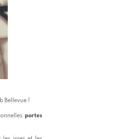
b Bellevue !
ionnelles
portes
les joies et les