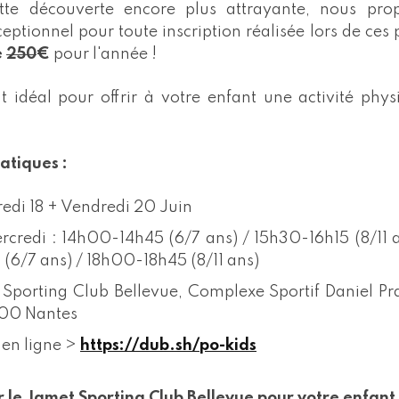
ette découverte encore plus attrayante, nous pr
eptionnel pour toute inscription réalisée lors de ces 
e
250
€
pour l'année !
 idéal pour offrir à votre enfant une activité phy
atiques :
edi 18 + Vendredi 20 Juin
rcredi : 14h00-14h45 (6/7 ans) / 15h30-16h15 (8/11 a
(6/7 ans) / 18h00-18h45 (8/11 ans)
porting Club Bellevue, Complexe Sportif Daniel Pr
00 Nantes
:
en ligne >
https://dub.sh/po-kids
r le Jamet Sporting Club Bellevue pour votre enfant