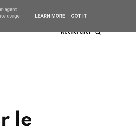
er-agent
rate usage
LEARN MORE
GOT IT
Rechercher
r le