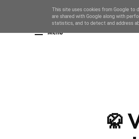
This site uses cookies from Google to de
are shared with Google along with perfo
statistics, and to detect and address a
Menu
🥋 