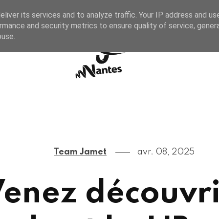
liver its services and to analyze traffic. Your IP address and us
rmance and security metrics to ensure quality of service, gene
buse.
Team Jamet
avr. 08, 2025
Venez découvri