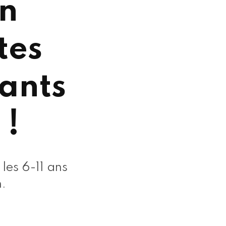
en
tes
ants
 !
les 6-11 ans
n.