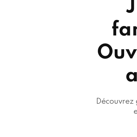
J
fa
Ouv
a
Découvrez g
e