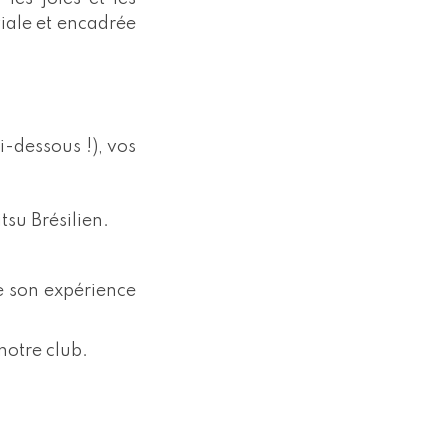
ale et encadrée
i-dessous !), vos
su Brésilien.
de son expérience
 notre club.