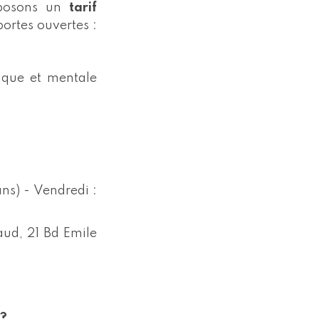
oposons un
tarif
portes ouvertes :
sique et mentale
ns) - Vendredi :
aud, 21 Bd Emile
 ?