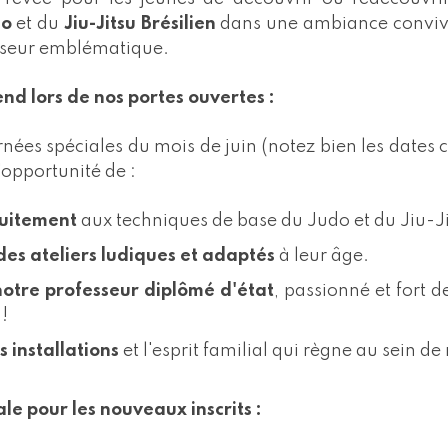
do
et du
Jiu-Jitsu Brésilien
dans une ambiance convivi
sseur emblématique.
end lors de nos portes ouvertes :
nées spéciales du mois de juin (notez bien les dates c
'opportunité de :
tuitement
aux techniques de base du Judo et du Jiu-Jit
des ateliers ludiques et adaptés
à leur âge.
otre professeur diplômé d'état
, passionné et fort 
!
 installations
et l'esprit familial qui règne au sein de
le pour les nouveaux inscrits :