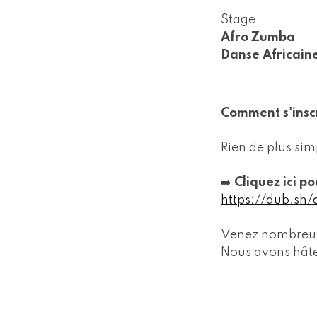
Stage
Afro Zumba
Danse Africain
Comment s'inscr
Rien de plus simp
➡️
Cliquez ici p
https://dub.sh
Venez nombreux m
Nous avons hâte