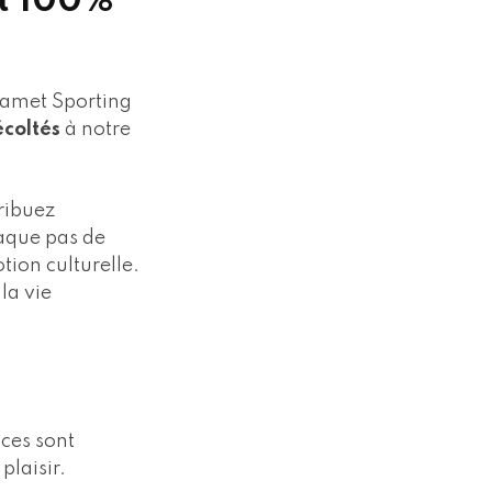
t 100%
 Jamet Sporting
écoltés
à notre
tribuez
haque pas de
ion culturelle.
la vie
ces sont
plaisir.