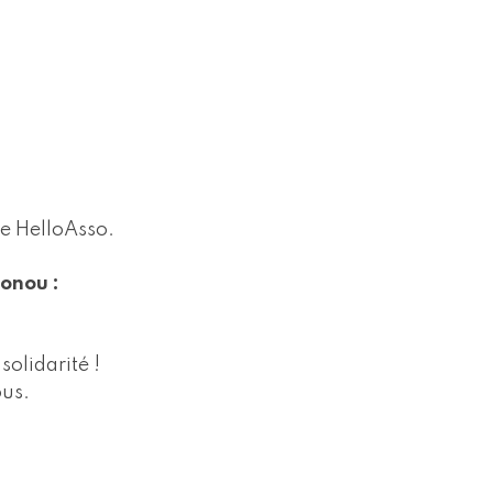
me HelloAsso.
konou :
solidarité !
ous.