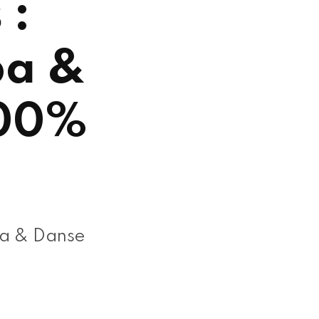
 :
ba &
100%
ba & Danse