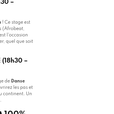
h30 –
a
! Ce stage est
s (Afrobeat,
st l'occasion
er, quel que soit
 (18h30 –
ge de
Danse
irez les pas et
du continent. Un
.