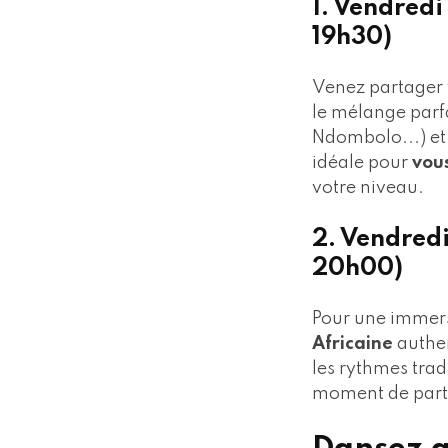
1. Vendred
19h30)
Venez partager 
le mélange parfa
Ndombolo...) et
idéale pour
vou
votre niveau.
2. Vendred
20h00)
Pour une immers
Africaine
authen
les rythmes trad
moment de parta