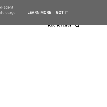
er-agent
rate usage
LEARN MORE
GOT IT
Rechercher