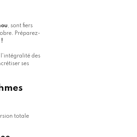
nou
, sont fiers
obre. Préparez-
 !
'intégralité des
crétiser ses
thmes
sion totale