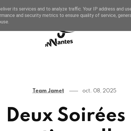
liver its services and to analyze traffic. Your IP address and us
rmance and security metrics to ensure quality of service, gene
buse.
Team Jamet
oct. 08, 2025
Deux Soirées