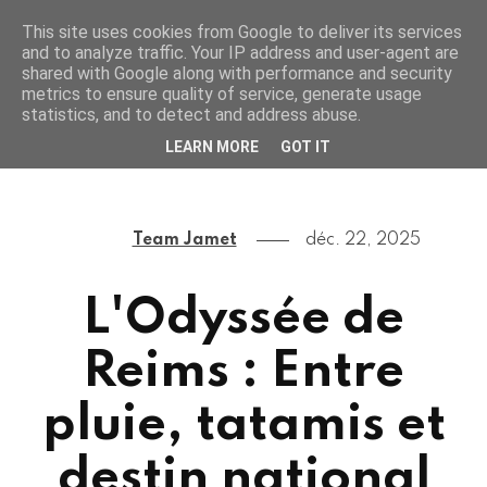
This site uses cookies from Google to deliver its services
and to analyze traffic. Your IP address and user-agent are
shared with Google along with performance and security
metrics to ensure quality of service, generate usage
statistics, and to detect and address abuse.
LEARN MORE
GOT IT
Team Jamet
déc. 22, 2025
L'Odyssée de
Reims : Entre
pluie, tatamis et
destin national